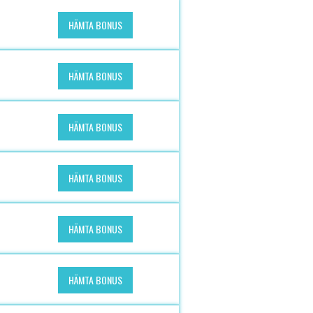
HÄMTA BONUS
HÄMTA BONUS
HÄMTA BONUS
HÄMTA BONUS
HÄMTA BONUS
HÄMTA BONUS