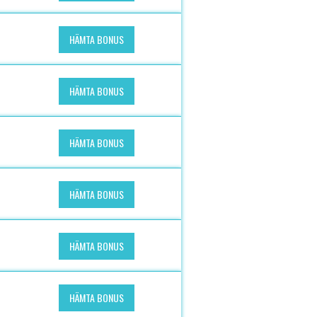
HÄMTA BONUS
HÄMTA BONUS
HÄMTA BONUS
HÄMTA BONUS
HÄMTA BONUS
HÄMTA BONUS