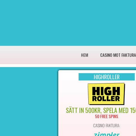
HEM
CASINO MOT FAKTURA
HIGHROLLER
SÄTT IN 500KR, SPELA MED 1
50 FREE SPINS
CASINO FAKTURA: