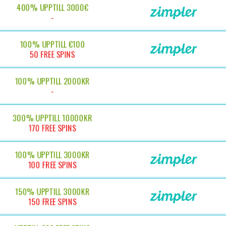
400% UPPTILL 3000€
-
100% UPPTILL €100
50 FREE SPINS
100% UPPTILL 2000KR
-
300% UPPTILL 10000KR
170 FREE SPINS
100% UPPTILL 3000KR
100 FREE SPINS
150% UPPTILL 3000KR
150 FREE SPINS