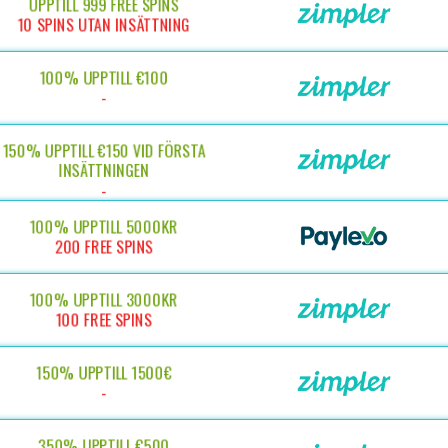
UPPTILL 999 FREE SPINS
10 SPINS UTAN INSÄTTNING
100% UPPTILL €100
-
150% UPPTILL €150 VID FÖRSTA
INSÄTTNINGEN
-
100% UPPTILL 5000KR
200 FREE SPINS
100% UPPTILL 3000KR
100 FREE SPINS
150% UPPTILL 1500€
-
350% UPPTILL €500