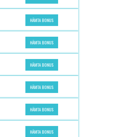
HÄMTA BONUS
HÄMTA BONUS
HÄMTA BONUS
HÄMTA BONUS
HÄMTA BONUS
HÄMTA BONUS