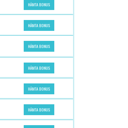
HÄMTA BONUS
HÄMTA BONUS
HÄMTA BONUS
HÄMTA BONUS
HÄMTA BONUS
HÄMTA BONUS