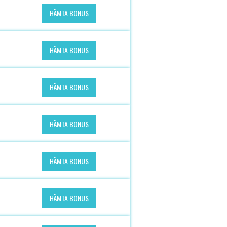
HÄMTA BONUS
HÄMTA BONUS
HÄMTA BONUS
HÄMTA BONUS
HÄMTA BONUS
HÄMTA BONUS