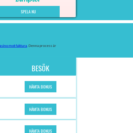
SPELA NU
asino mot faktura
. Denna process är
BESÖK
HÄMTA BONUS
HÄMTA BONUS
HÄMTA BONUS