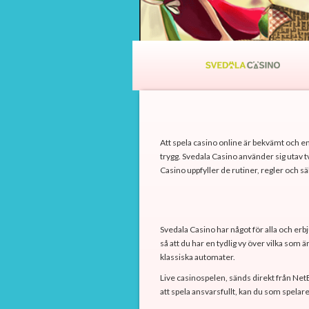
Att spela casino online är bekvämt och e
trygg. Svedala Casino använder sig utav
Casino uppfyller de rutiner, regler och s
Svedala Casino har något för alla och e
så att du har en tydlig vy över vilka som 
klassiska automater.
Live casinospelen, sänds direkt från NetE
att spela ansvarsfullt, kan du som spela