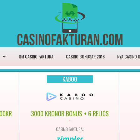
casinofakturan.com
OM CASINO FAKTURA
CASINO BONUSAR 2018
NYA CASINO O
KABOO
500KR
3000 KRONOR BONUS + 6 RELICS
-
CASINO FAKTURA: