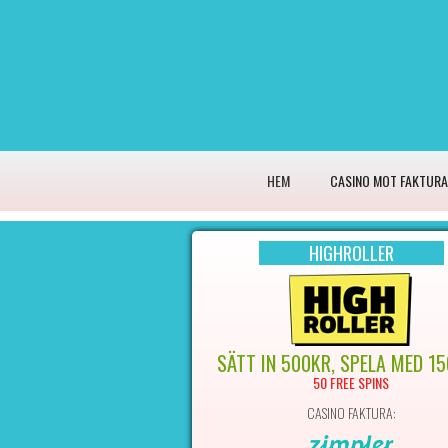
HEM
CASINO MOT FAKTURA
HIGHROLLER
SÄTT IN 500KR, SPELA MED 1
50 FREE SPINS
CASINO FAKTURA: