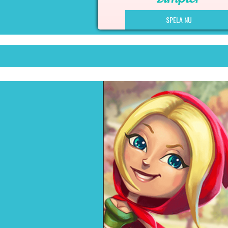
SPELA NU