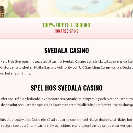
100% UPPTILL 3000KR
100 FREE SPINS
SVEDALA CASINO
nkelt. Hos Sveriges mysigaste nätcasino Svedala Casino som är skapat av svenskar ka
 två stora myndigheter, Malta Gaming Authority och UK Gambling Commission. Detta g
äkerheter som finns.
SPEL HOS SVEDALA CASINO
rbjuder spel från de ledande leverantörerna Amatic, Microgaming och NetEnt. Dessut
är de absolut populäraste spelen. Du kommer att hitta allt från skraplotter, live casino
nts studio på Malta. Detta gör så att spelarna spelar med riktiga dealers, på riktiga b
re reglera spelbegränsningarna själv och stänga ner ditt konto med omedelbar verkan.