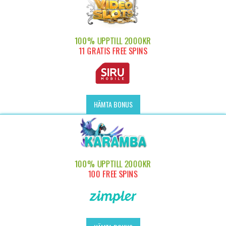
100% UPPTILL 2000KR
11 GRATIS FREE SPINS
HÄMTA BONUS
100% UPPTILL 2000KR
100 FREE SPINS