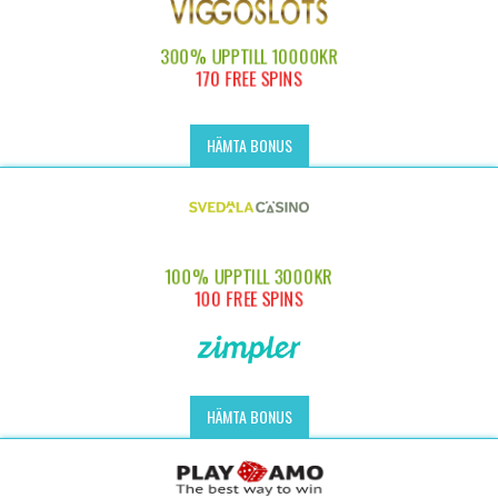
300% UPPTILL 10000KR
170 FREE SPINS
HÄMTA BONUS
100% UPPTILL 3000KR
100 FREE SPINS
HÄMTA BONUS