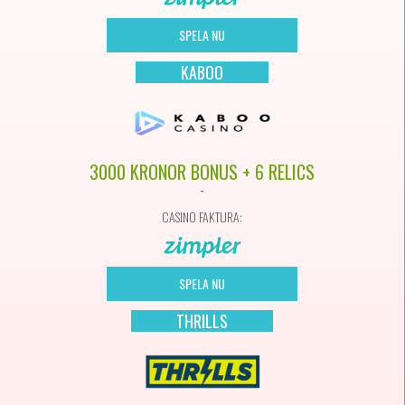
SPELA NU
KABOO
3000 KRONOR BONUS + 6 RELICS
-
CASINO FAKTURA:
SPELA NU
THRILLS