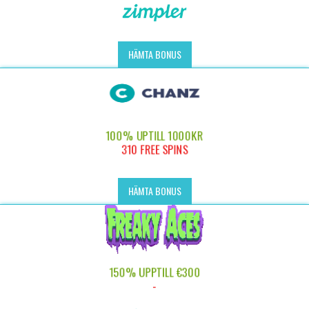
HÄMTA BONUS
100% UPTILL 1000KR
310 FREE SPINS
HÄMTA BONUS
150% UPPTILL €300
-