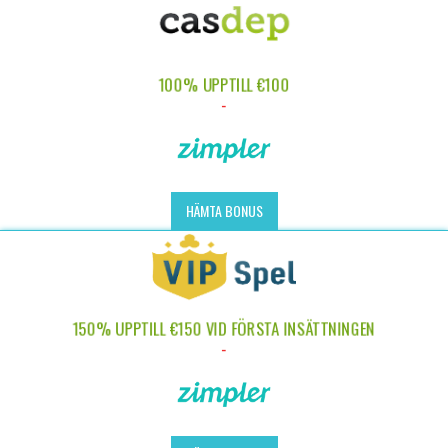
100% UPPTILL €100
-
HÄMTA BONUS
150% UPPTILL €150 VID FÖRSTA INSÄTTNINGEN
-