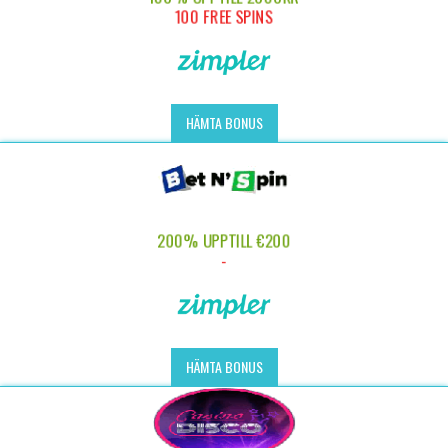
100 FREE SPINS
HÄMTA BONUS
200% UPPTILL €200
-
HÄMTA BONUS