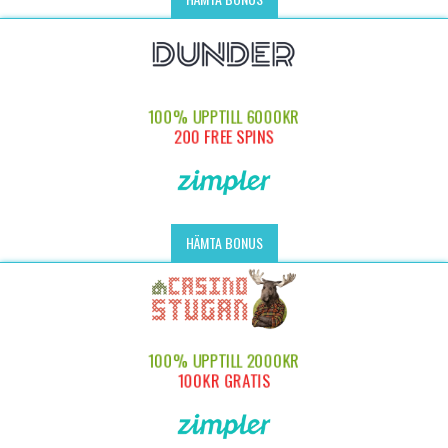
100% UPPTILL 6000KR
200 FREE SPINS
HÄMTA BONUS
100% UPPTILL 2000KR
100KR GRATIS