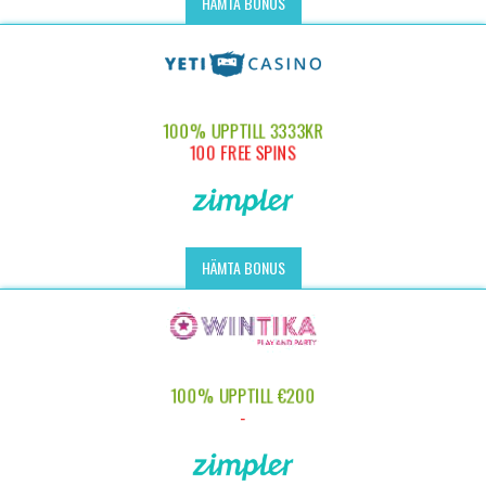
HÄMTA BONUS
100% UPPTILL 3333KR
100 FREE SPINS
HÄMTA BONUS
100% UPPTILL €200
-