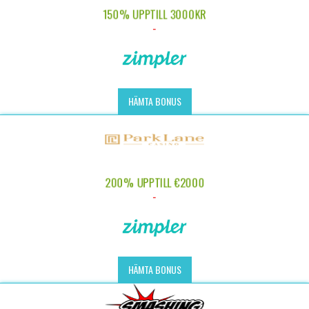
150% UPPTILL 3000KR
-
HÄMTA BONUS
200% UPPTILL €2000
-
HÄMTA BONUS