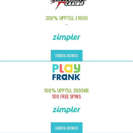
300% UPPTILL £1000
-
HÄMTA BONUS
100% UPPTILL 2000KR
100 FREE SPINS
HÄMTA BONUS