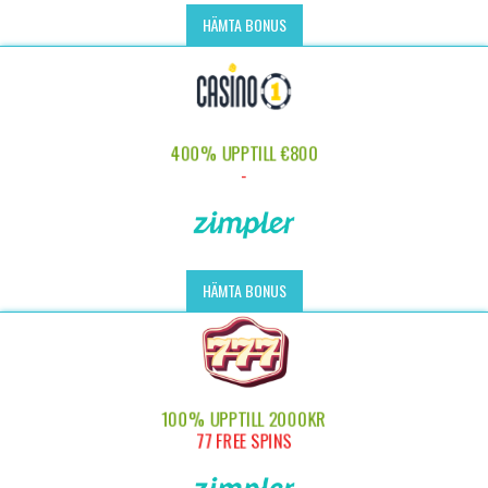
HÄMTA BONUS
400% UPPTILL €800
-
HÄMTA BONUS
100% UPPTILL 2000KR
77 FREE SPINS