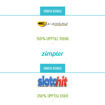
HÄMTA BONUS
150% UPPTILL 1500€
-
HÄMTA BONUS
350% UPPTILL €500
-